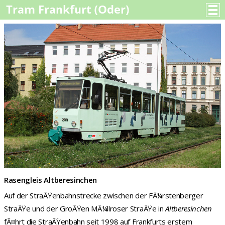
Rasengleis Altberesinchen
Auf der StraÃŸenbahnstrecke zwischen der FÃ¼rstenberger
StraÃŸe und der GroÃŸen MÃ¼llroser StraÃŸe in
Altberesinchen
fÃ¤hrt die StraÃŸenbahn seit 1998 auf Frankfurts erstem