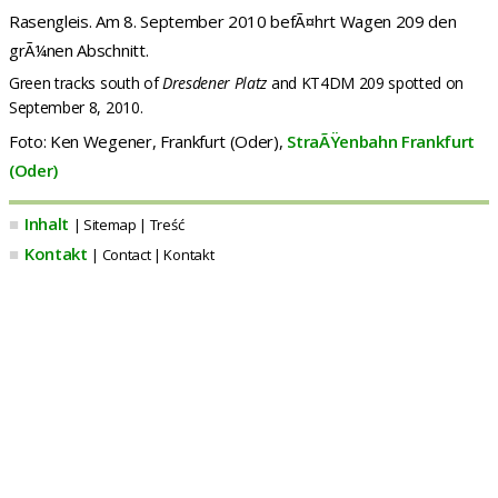
Rasengleis. Am 8. September 2010 befÃ¤hrt Wagen 209 den
grÃ¼nen Abschnitt.
Green tracks south of
Dresdener Platz
and KT4DM 209 spotted on
September 8, 2010.
Foto: Ken Wegener, Frankfurt (Oder),
StraÃŸenbahn Frankfurt
(Oder)
■
Inhalt
| Sitemap | Treść
■
Kontakt
| Contact | Kontakt